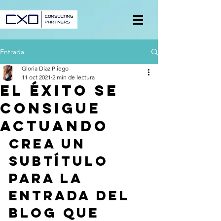
Entrada
Gloria Diaz Pliego
11 oct 2021
2 min de lectura
El éxito se
consigue
actuando
Crea un 
subtítulo 
para la 
entrada del 
blog que 